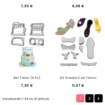
7,30 €
6,48 €
Set Treno (4 Pz)
Kit Scarpa Con Tacco
7,30 €
11,07 €

1
2
Visualizzati 1-24 su 31 articoli