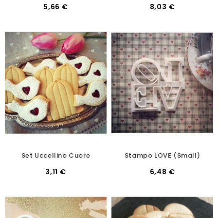
5,66 €
8,03 €
Set Uccellino Cuore
Stampo LOVE (small)
3,11 €
6,48 €