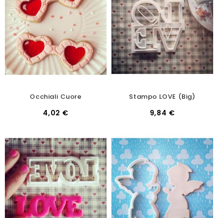
Occhiali Cuore
Stampo LOVE (big)
4,02 €
9,84 €