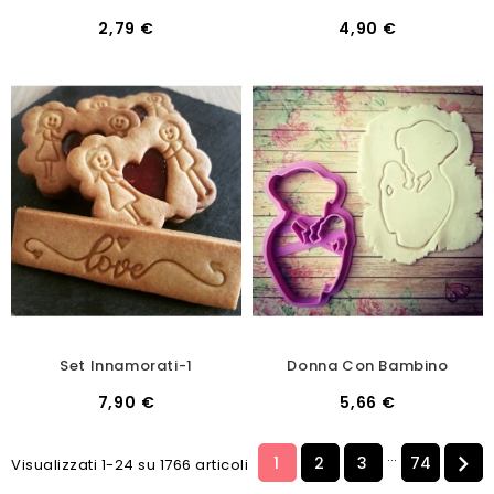
2,79 €
4,90 €
Set Innamorati-1
Donna Con Bambino
7,90 €
5,66 €
…

1
2
3
74
Visualizzati 1-24 su 1766 articoli