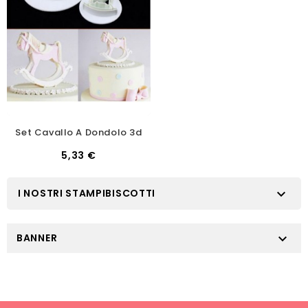
Set Cavallo A Dondolo 3d
Prezzo
5,33 €
I NOSTRI STAMPIBISCOTTI

BANNER
