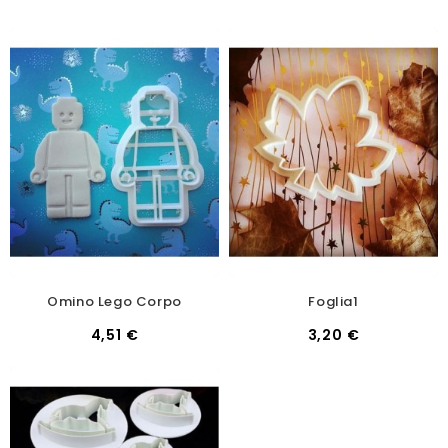
Omino Lego Corpo
Foglia1
Prezzo
Prezzo
4,51 €
3,20 €